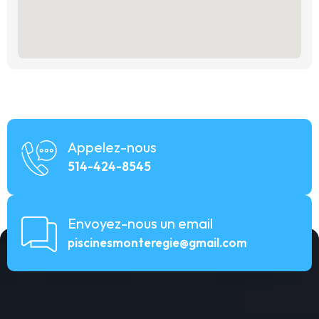
Appelez-nous
514-424-8545
Envoyez-nous un email
piscinesmonteregie@gmail.com