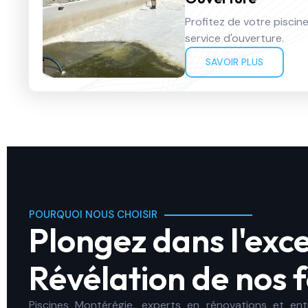
Profitez de votre piscin
service d'ouverture.
SAVOIR PLUS
POURQUOI NOUS CHOISIR
Plongez dans l'exc
Révélation de nos 
Piscines Montérégie, experts en rénovations et entr