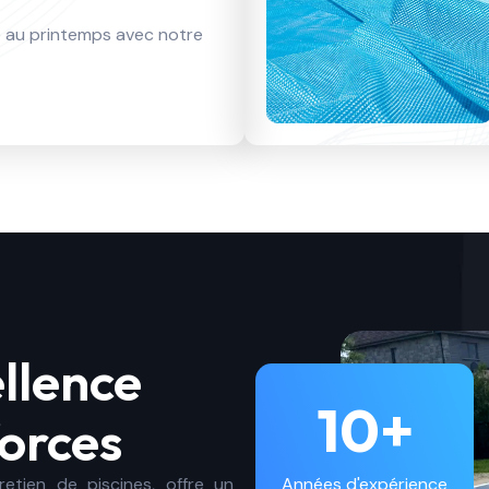
e au printemps avec notre
ellence
10+
forces
etien de piscines, offre un
Années d'expérience