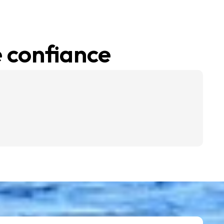
 confiance
S
I